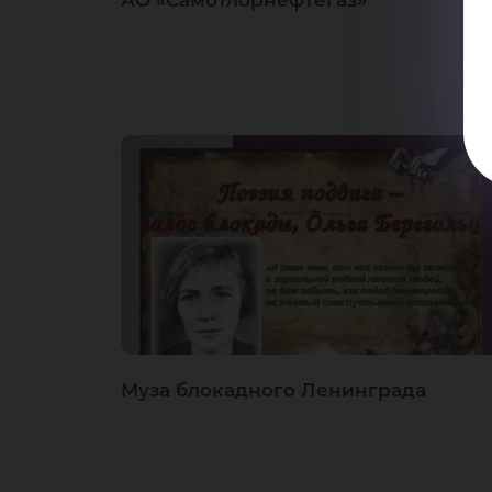
АО «Самотлорнефтегаз»
Муза блокадного Ленинграда