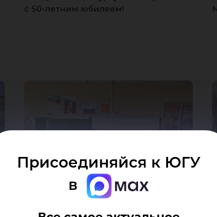
с 50-летним юбилеем!
Присоединяйся к ЮГУ
в
Викторина, посвященная Дню
я
Победы среди обучающихся 1 курса
Все самое актуальное