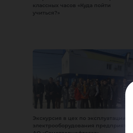
классных часов «Куда пойти
учиться?»
Экскурсия в цех по эксплуатации
электрооборудования предприяти