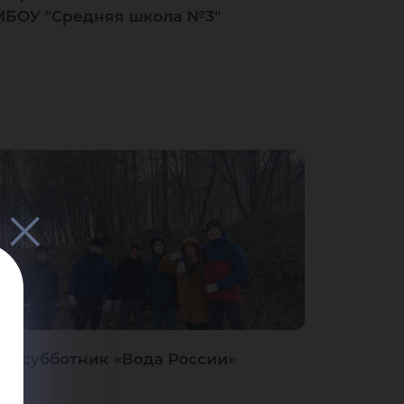
МБОУ "Средняя школа №3"
Экосубботник «Вода России»