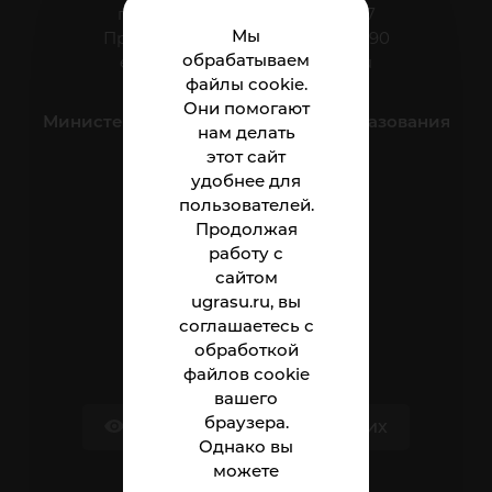
г. Нижневартовск, ул. Мира, 37
Мы
Приёмная: тел.: +7 (3466) 41-44-90
обрабатываем
e-mail:
nnt.direktor@ugrasu.ru
файлы cookie.
Они помогают
Министерство науки и высшего образования
нам делать
Российской Федерации
этот сайт
удобнее для
пользователей.
Институт
Продолжая
Абитуриенту
работу с
сайтом
Студенту
ugrasu.ru, вы
соглашаетесь с
Сотруднику
обработкой
файлов cookie
вашего
браузера.
Версия для слабовидящих
Однако вы
можете