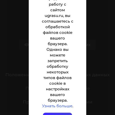
Абитуриенту
работу с
сайтом
Студенту
ugrasu.ru, вы
соглашаетесь с
Сотруднику
обработкой
файлов cookie
вашего
браузера.
Версия для слабовидящих
Однако вы
можете
запретить
Обращения граждан
обработку
некоторых
Положение о защите персональных данных
типов файлов
cookie в
Политика обработки cookie
настройках
вашего
браузера.
Противодействие коррупции
Узнать больше
.