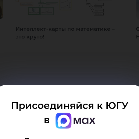
Интеллект-карты по математике –
это круто!
Присоединяйся к ЮГУ
в