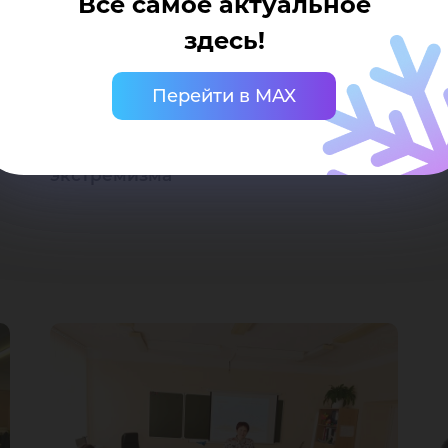
Все самое актуальное
здесь!
Перейти в MAX
Раздача памяток и брошюр
студентам на тему противодействия
идеологии терроризма и
экстремизма