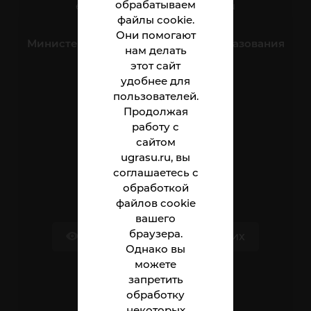
обрабатываем
e-mail:
nnt.direktor@ugrasu.ru
файлы cookie.
Они помогают
Министерство науки и высшего образования
нам делать
Российской Федерации
этот сайт
удобнее для
пользователей.
Институт
Продолжая
Абитуриенту
работу с
сайтом
Студенту
ugrasu.ru, вы
соглашаетесь с
Сотруднику
обработкой
файлов cookie
вашего
браузера.
Версия для слабовидящих
Однако вы
можете
запретить
Обращения граждан
обработку
некоторых