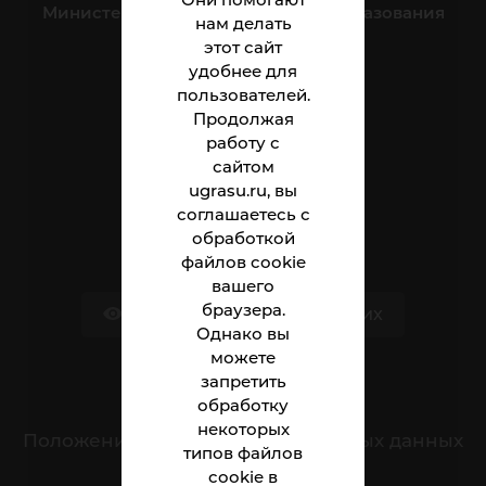
Министерство науки и высшего образования
нам делать
Российской Федерации
этот сайт
удобнее для
пользователей.
Институт
Продолжая
Абитуриенту
работу с
сайтом
Студенту
ugrasu.ru, вы
соглашаетесь с
Сотруднику
обработкой
файлов cookie
вашего
браузера.
Версия для слабовидящих
Однако вы
можете
запретить
Обращения граждан
обработку
некоторых
Положение о защите персональных данных
типов файлов
cookie в