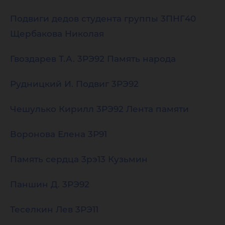
Подвиги дедов студента группы 3ПНГ40
Щербакова Николая
Гвоздарев Т.А. 3РЭ92 Память народа
Рудницкий И. Подвиг 3РЭ92
Чешулько Кирилл 3РЭ92 Лента памяти
Воронова Елена 3Р91
Память сердца 3рэ13 Кузьмин
Паншин Д. 3РЭ92
Теселкин Лев 3РЭ11