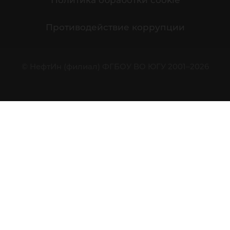
Политика обработки cookie
Противодействие коррупции
© НефтИн (филиал) ФГБОУ ВО ЮГУ 2001–2026