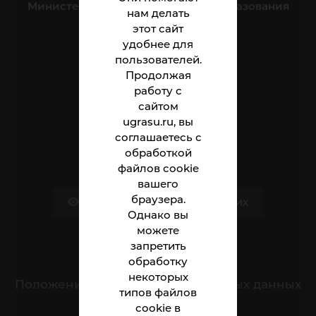
Министерство науки и высшего образования
нам делать
Российской Федерации
этот сайт
удобнее для
пользователей.
Институт
Продолжая
Абитуриенту
работу с
сайтом
Студенту
ugrasu.ru, вы
соглашаетесь с
Сотруднику
обработкой
файлов cookie
вашего
браузера.
Версия для слабовидящих
Однако вы
можете
запретить
Обращения граждан
обработку
некоторых
Положение о защите персональных данных
типов файлов
cookie в