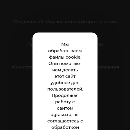
Сведения об образовательной организации
г. Нижневартовск, ул. Мира, 37
Мы
Приёмная: тел.: +7 (3466) 41-44-90
обрабатываем
e-mail:
nnt.direktor@ugrasu.ru
файлы cookie.
Они помогают
Министерство науки и высшего образования
нам делать
Российской Федерации
этот сайт
удобнее для
пользователей.
Институт
Продолжая
работу с
Абитуриенту
сайтом
Студенту
ugrasu.ru, вы
соглашаетесь с
Сотруднику
обработкой