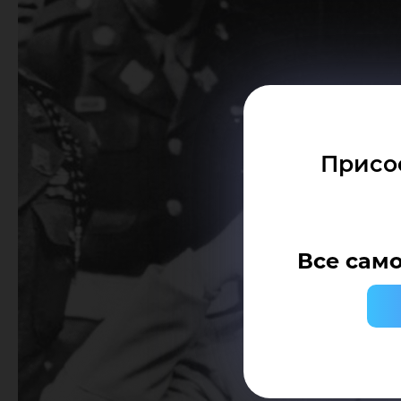
Присо
Все само