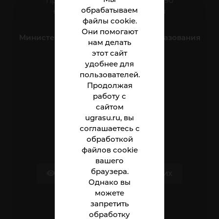
Приёмная: тел.: +7 (3466) 41-44-90
обрабатываем
e-mail:
nnt.direktor@ugrasu.ru
файлы cookie.
Они помогают
Министерство науки и высшего образования
нам делать
Российской Федерации
этот сайт
удобнее для
пользователей.
Институт
Продолжая
Абитуриенту
работу с
сайтом
Студенту
ugrasu.ru, вы
соглашаетесь с
Сотруднику
обработкой
файлов cookie
вашего
браузера.
Версия для слабовидящих
Однако вы
можете
запретить
Обращения граждан
обработку