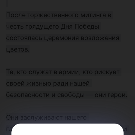
После торжественного митинга в 
честь грядущего Дня Победы 
состоялась церемония возложения 
цветов.
Те, кто служат в армии, кто рискует 
своей жизнью ради нашей 
безопасности и свободы — они герои.
Они заслуживают нашего 
глубочайшего уважения за то, что они 