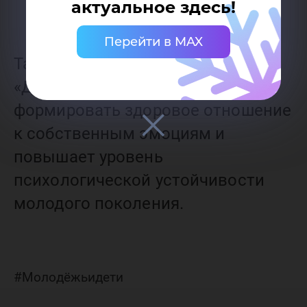
актуальное здесь!
Перейти в MAX
Таким образом, спецпроект
«Дыши со мной» помогает
формировать здоровое отношение
к собственным эмоциям и
повышает уровень
психологической устойчивости
молодого поколения.
#Молодёжьидети