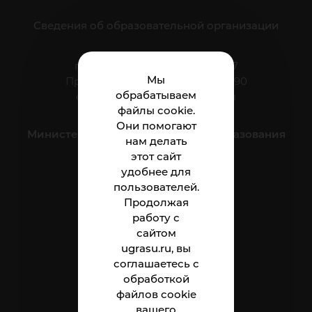
Сведения об образовательной организации
г. Нижневартовск, ул. Мира, 37
Мы
Приёмная: тел.: +7 (3466) 41-44-90
обрабатываем
e-mail:
nnt.direktor@ugrasu.ru
файлы cookie.
Они помогают
Министерство науки и высшего образования
нам делать
Российской Федерации
этот сайт
удобнее для
пользователей.
Институт
Продолжая
работу с
Абитуриенту
сайтом
Студенту
ugrasu.ru, вы
соглашаетесь с
Сотруднику
обработкой
файлов cookie
вашего