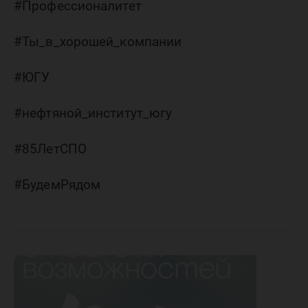
#Профессионалитет
#Ты_в_хорошей_компании
#ЮГУ
#нефтяной_институт_югу
#85ЛетСПО
#БудемРядом