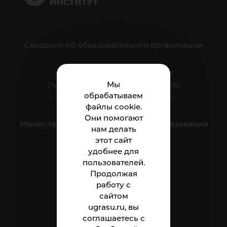
Сведения об образовательной организации
г. Нижневартовск, ул. Мира, 37
Мы
Приёмная: тел.: +7 (3466) 41-44-90
обрабатываем
e-mail:
nnt.direktor@ugrasu.ru
файлы cookie.
Они помогают
Министерство науки и высшего образования
нам делать
Российской Федерации
этот сайт
удобнее для
пользователей.
Институт
Продолжая
Абитуриенту
работу с
сайтом
Студенту
ugrasu.ru, вы
соглашаетесь с
Сотруднику