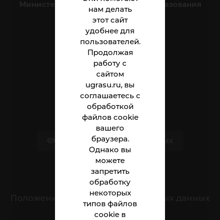
Министерство науки и высшего образования
нам делать
Российской Федерации
этот сайт
удобнее для
пользователей.
Институт
Продолжая
Абитуриенту
работу с
сайтом
Студенту
ugrasu.ru, вы
соглашаетесь с
Сотруднику
обработкой
файлов cookie
вашего
браузера.
Версия для слабовидящих
Однако вы
можете
запретить
Обращения граждан
обработку
некоторых
Положение о защите персональных данных
типов файлов
cookie в