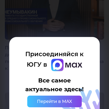
Поздравление директора
Присоединяйся к
департаменте государственной
политики в сфере СПО В. Неумывакина
ЮГУ в
к 1 Сентября
Все самое
актуальное здесь!
Перейти в MAX