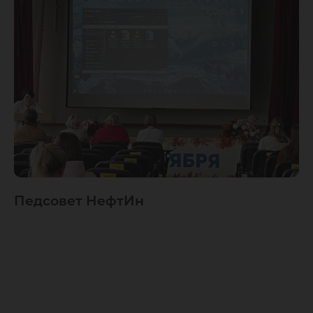
Педсовет НефтИн