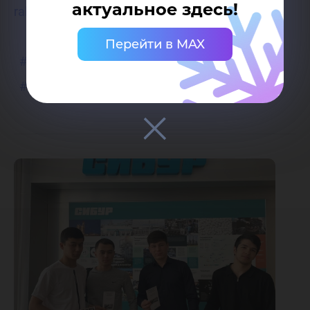
актуальное здесь!
rabota/anti..
Перейти в MAX
#Нефтяной_институт_ЮГУ
#ЮГУ