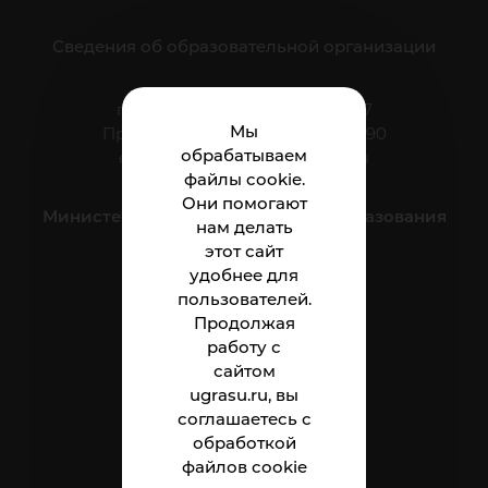
Сведения об образовательной организации
г. Нижневартовск, ул. Мира, 37
Мы
Приёмная: тел.: +7 (3466) 41-44-90
обрабатываем
e-mail:
nnt.direktor@ugrasu.ru
файлы cookie.
Они помогают
Министерство науки и высшего образования
нам делать
Российской Федерации
этот сайт
удобнее для
пользователей.
Институт
Продолжая
Абитуриенту
работу с
сайтом
Студенту
ugrasu.ru, вы
соглашаетесь с
Сотруднику
обработкой
файлов cookie