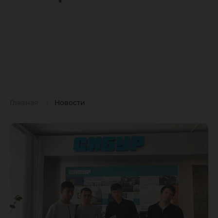
противо
идеолог
террори
Главная
Новости
экстрем