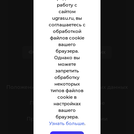
Абитуриенту
работу с
сайтом
Студенту
ugrasu.ru, вы
соглашаетесь с
Сотруднику
обработкой
файлов cookie
вашего
браузера.
Версия для слабовидящих
Однако вы
можете
запретить
Обращения граждан
обработку
некоторых
Положение о защите персональных данных
типов файлов
cookie в
Политика обработки cookie
настройках
вашего
браузера.
Противодействие коррупции
Узнать больше
.