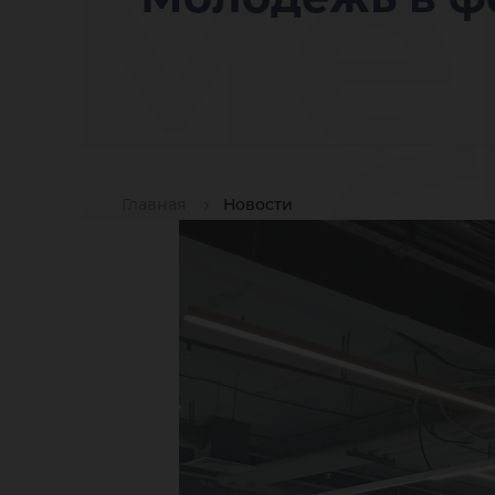
ме
в 
Главная
Новости
ци