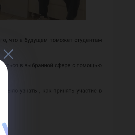
го, что в будущем поможет студентам
виваться в выбранной сфере с помощью
было узнать , как принять участие в