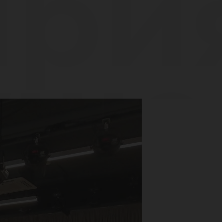
рия
уще
 м