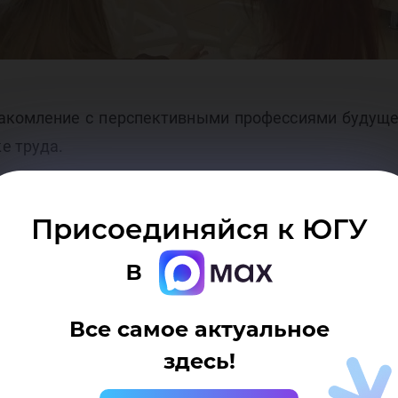
акомление с перспективными профессиями будуще
е труда.
рами, позволила студентам увидеть как можно раз
Присоединяйся к ЮГУ
в
Международному фестивалю молодежи, где можно 
компетенции на международном уровне.
Все самое актуальное
 института заняли 1 место!
здесь!