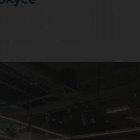
роп
буд
кла