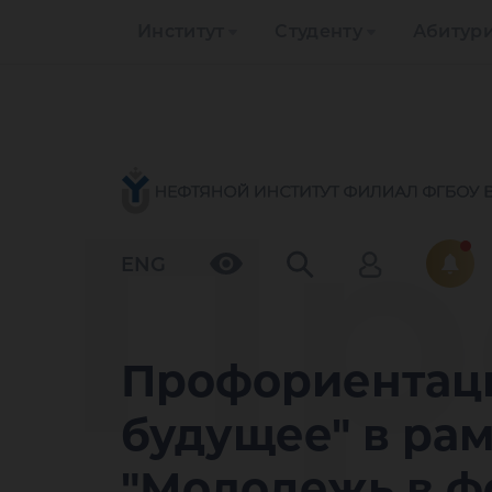
Институт
Студенту
Абитур
Пр
ENG
Профориентаци
будущее" в ра
"Молодежь в ф