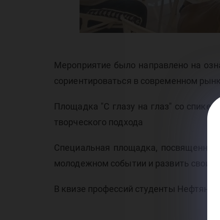
Мероприятие было направлено на озн
сориентироваться в современном рынк
Площадка "С глазу на глаз" со спике
творческого подхода
Специальная площадка, посвященная 
молодежном событии и развить свои 
В квизе профессий студенты Нефтяного