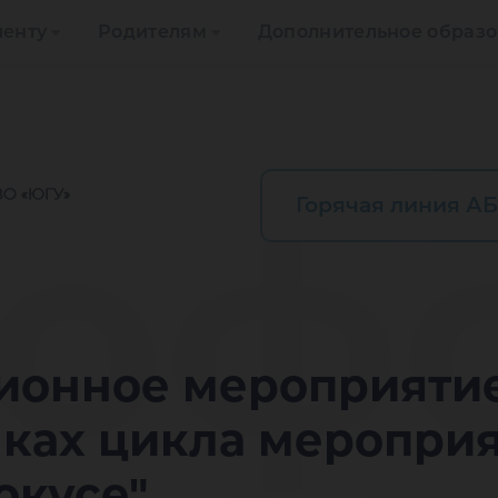
иенту
Родителям
Дополнительное образ
оф
Горячая линия АБ
онное мероприятие 
мках цикла меропри
окусе"