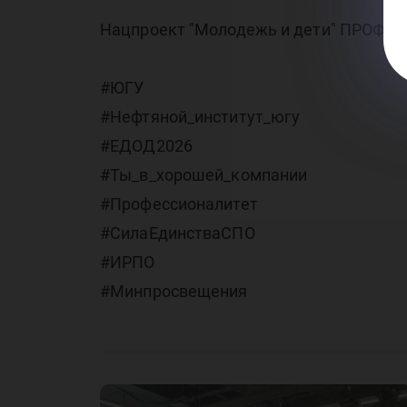
Нацпроект "Молодежь и дети" ПРОФ
#ЮГУ
#Нефтяной_институт_югу
#ЕДОД2026
#Ты_в_хорошей_компании
#Профессионалитет
#СилаЕдинстваСПО
#ИРПО
#Минпросвещения