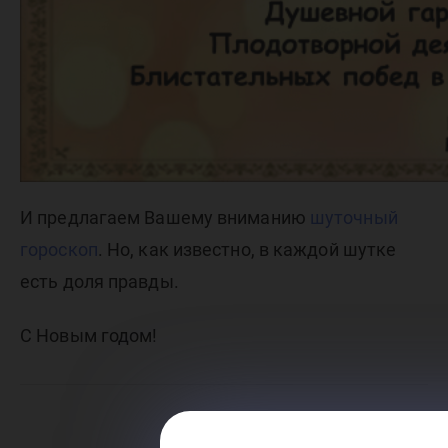
И предлагаем Вашему вниманию
шуточный
гороскоп
. Но, как известно, в каждой шутке
есть доля правды.
С Новым годом!