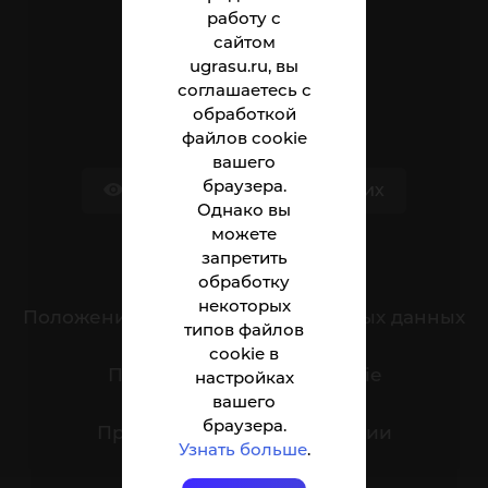
Абитуриенту
работу с
сайтом
Студенту
ugrasu.ru, вы
соглашаетесь с
Сотруднику
обработкой
файлов cookie
вашего
браузера.
Версия для слабовидящих
Однако вы
можете
запретить
Обращения граждан
обработку
некоторых
Положение о защите персональных данных
типов файлов
cookie в
Политика обработки cookie
настройках
вашего
браузера.
Противодействие коррупции
Узнать больше
.