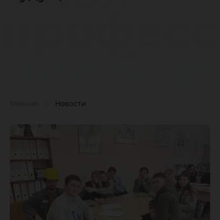
професс
мое буд
Главная
Новости