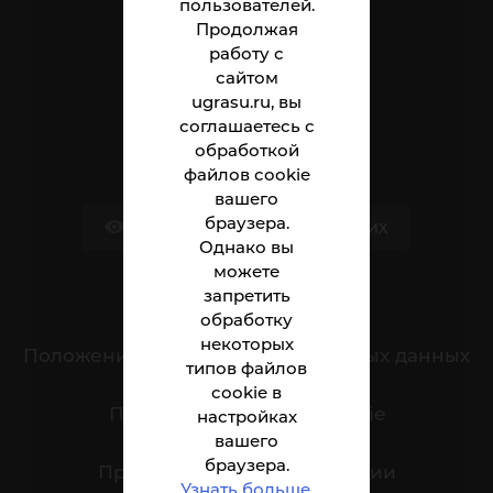
пользователей.
Институт
Продолжая
Абитуриенту
работу с
сайтом
Студенту
ugrasu.ru, вы
соглашаетесь с
Сотруднику
обработкой
файлов cookie
вашего
браузера.
Версия для слабовидящих
Однако вы
можете
запретить
Обращения граждан
обработку
некоторых
Положение о защите персональных данных
типов файлов
cookie в
Политика обработки cookie
настройках
вашего
браузера.
Противодействие коррупции
Узнать больше
.