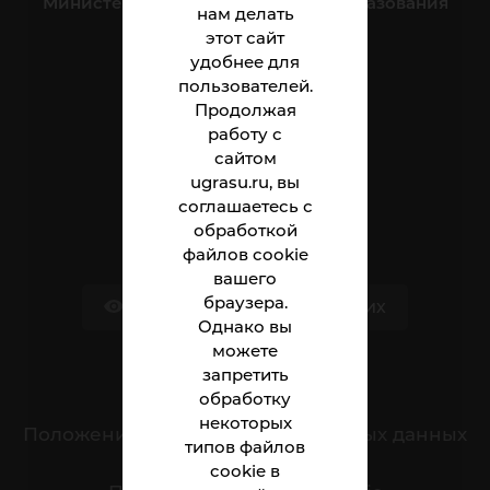
Министерство науки и высшего образования
нам делать
Российской Федерации
этот сайт
удобнее для
пользователей.
Институт
Продолжая
работу с
Абитуриенту
сайтом
Студенту
ugrasu.ru, вы
соглашаетесь с
Сотруднику
обработкой
файлов cookie
вашего
браузера.
Версия для слабовидящих
Однако вы
можете
запретить
Обращения граждан
обработку
некоторых
Положение о защите персональных данных
типов файлов
cookie в