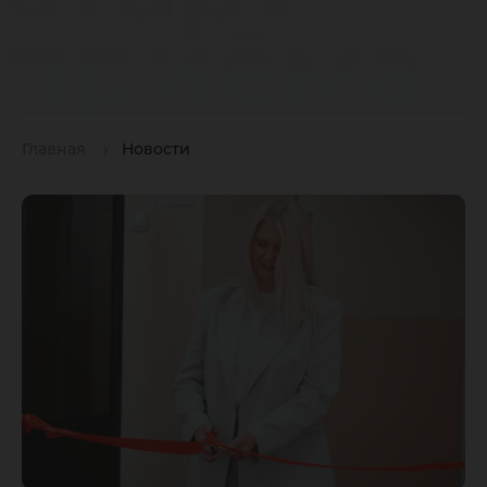
приёма
докумен
Главная
Новости