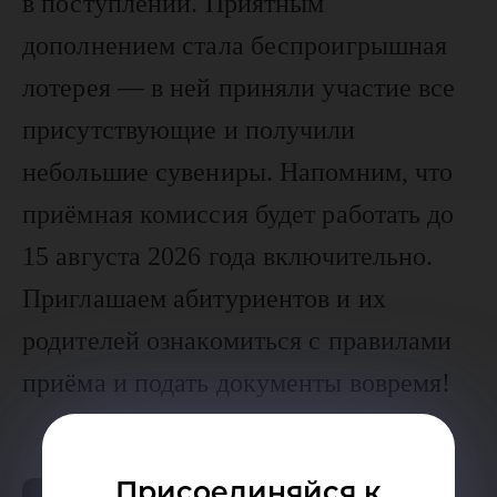
в поступлении. Приятным
дополнением стала беспроигрышная
лотерея — в ней приняли участие все
присутствующие и получили
небольшие сувениры. Напомним, что
приёмная комиссия будет работать до
15 августа 2026 года включительно.
Приглашаем абитуриентов и их
родителей ознакомиться с правилами
приёма и подать документы вовремя!
Присоединяйся к