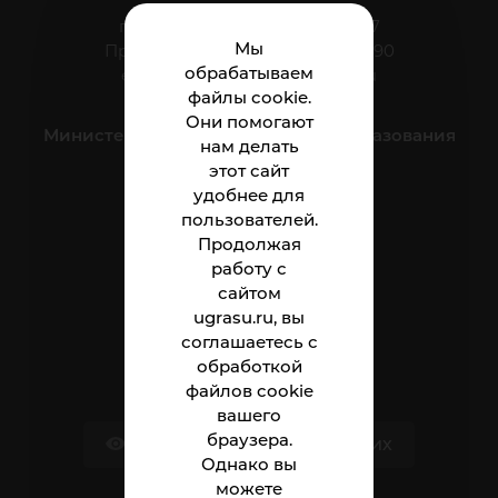
г. Нижневартовск, ул. Мира, 37
Мы
Приёмная: тел.: +7 (3466) 41-44-90
обрабатываем
e-mail:
nnt.direktor@ugrasu.ru
файлы cookie.
Они помогают
Министерство науки и высшего образования
нам делать
Российской Федерации
этот сайт
удобнее для
пользователей.
Институт
Продолжая
Абитуриенту
работу с
сайтом
Студенту
ugrasu.ru, вы
соглашаетесь с
Сотруднику
обработкой
файлов cookie
вашего
браузера.
Версия для слабовидящих
Однако вы
можете