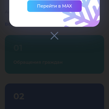
Перейти в MAX
Авторы:
Мигранова Гузель Фанильевна
Возврат к списку
01
Обращения граждан
02