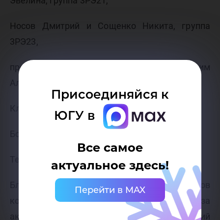
Эвелина, группа 3РЭ21,
Носов Дмитрий и Сощенко Никита, группа
3РЭ23,
преподаватели Мосягин Вадим
Александрович,
Присоединяйся к
Клименкова Татьяна Григорьевна,
ЮГУ в
Бойко Яна Сергеевна,
Все самое
Теплова Анна Дмитриевна.
актуальное здесь!
Благодарим победителей и всех участников
Перейти в MAX
конкурса художественной декламации за
активную жизненную позицию и творческий