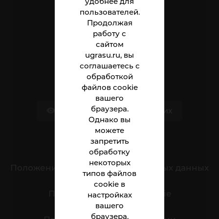
удобнее для
пользователей.
Институт
Продолжая
Абитуриенту
работу с
сайтом
Студенту
ugrasu.ru, вы
соглашаетесь с
Сотруднику
обработкой
файлов cookie
вашего
браузера.
Версия для слабовидящих
Однако вы
можете
запретить
Обращения граждан
обработку
некоторых
Положение о защите персональных данных
типов файлов
cookie в
Политика обработки cookie
настройках
вашего
браузера.