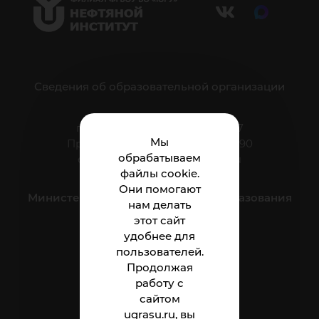
Сведения об образовательной организации
г. Нижневартовск, ул. Мира, 37
Мы
Приёмная: тел.: +7 (3466) 41-44-90
обрабатываем
e-mail:
nnt.direktor@ugrasu.ru
файлы cookie.
Они помогают
Министерство науки и высшего образования
нам делать
Российской Федерации
этот сайт
удобнее для
пользователей.
Институт
Продолжая
Абитуриенту
работу с
сайтом
Студенту
ugrasu.ru, вы