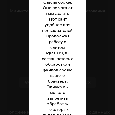
файлы cookie.
Они помогают
Министерство науки и высшего образования
нам делать
Российской Федерации
этот сайт
удобнее для
пользователей.
Институт
Продолжая
Абитуриенту
работу с
сайтом
Студенту
ugrasu.ru, вы
соглашаетесь с
Сотруднику
обработкой
файлов cookie
вашего
браузера.
Версия для слабовидящих
Однако вы
можете
запретить
Обращения граждан
обработку
некоторых
Положение о защите персональных данных