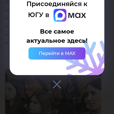
#СПОмедиа
Присоединяйся к
#ЕДОД2026
ЮГУ в
#КЧ_ЕДОД2026
#СилаединстваСПО
Все самое
#Минпросвещение
актуальное здесь!
#ИРПО
Перейти в MAX