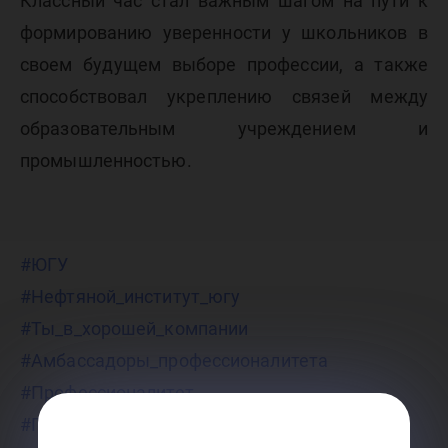
Классный час стал важным шагом на пути к
формированию уверенности у школьников в
своем будущем выборе профессии, а также
способствовал укреплению связей между
образовательным учреждением и
промышленностью.
#ЮГУ
#Нефтяной_институт_югу
#Ты_в_хорошей_компании
#Амбассадоры_профессионалитета
#Профессионалитет
#Профориентация