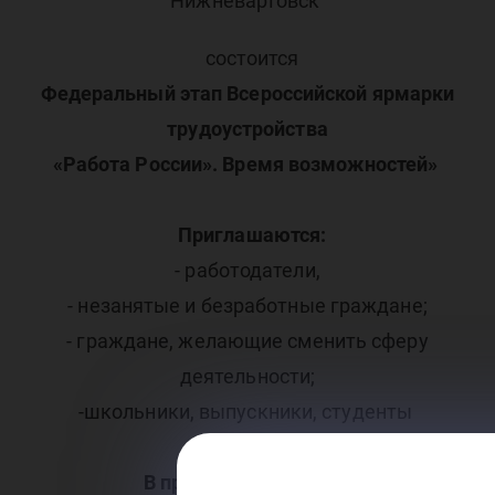
Нижневартовск
состоится
Федеральный этап Всероссийской ярмарки
трудоустройства
«Работа России». Время возможностей»
Приглашаются:
- работодатели,
- незанятые и безработные граждане;
- граждане, желающие сменить сферу
деятельности;
-школьники, выпускники, студенты
В программе ярмарки: