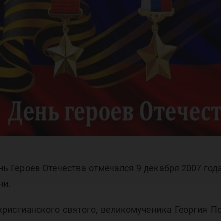
нь
рое
 Героев Отечества отмечался 9 декабря 2007 года
ни.
истианского святого, великомученика Георгия Поб