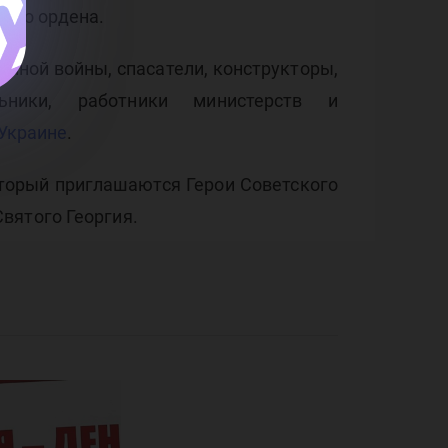
того ордена.
енной войны, спасатели, конструкторы,
льники, работники министерств и
 Украине
.
торый приглашаются Герои Советского
вятого Георгия.