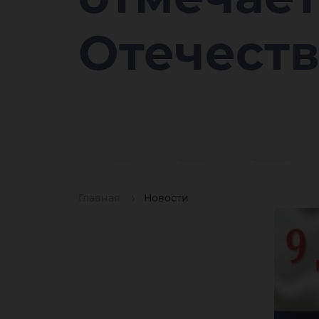
на
Отечеств
ст
Главная
Новости
от