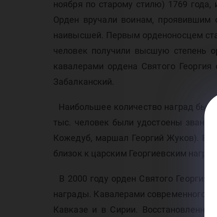
От
ноября по старому стилю) 1769 года,
Орден вручали воинам, проявившим о
наивысшей. Первым орденоносцем стала
человек получили высшую степень о
кавалерами ордена Святого Георгия с
Забалканский.
Наибольшее количество наград было 
тыс. человек были удостоены звания
Кожедуб, маршал Георгий Жуков). В 1
близок к царским Георгиевским награ
В 2000 году орден Святого Георгия 
награды. Кавалерами современного ор
Кавказе и в Сирии. Восстановленный