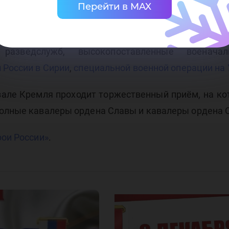
Перейти в MAX
 сентября 2010 года был утверждён новый статут э
сии –
участники боевых действий
, Великой Отечеств
 разведслужб, высокопоставленные военача
 России в Сирии
,
специальной военной операции на
зале Кремля проходит торжественный приём, на ко
полные кавалеры ордена Славы и кавалеры ордена С
рои России»
.