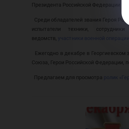
Президента Российской Федерации от 7
Среди обладателей звания Героя Рос
испытатели техники, сотрудники
ведомств,
участники военной операции
Ежегодно в декабре в Георгиевском 
Союза, Герои Российской Федерации, 
Предлагаем для просмотра
ролик «Ге