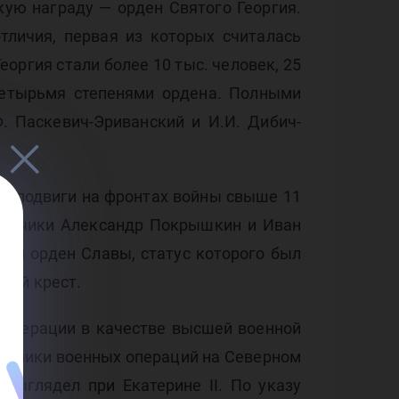
ств
кую награду — орден Святого Георгия.
тличия, первая из которых считалась
оргия стали более 10 тыс. человек, 25
четырьмя степенями ордена. Полными
Ф. Паскевич-Эриванский и И.И. Дибич-
а подвиги на фронтах войны свыше 11
(лётчики Александр Покрышкин и Иван
дил орден Славы, статус которого был
кий крест.
Федерации в качестве высшей военной
астники военных операций на Северном
выглядел при Екатерине II. По указу