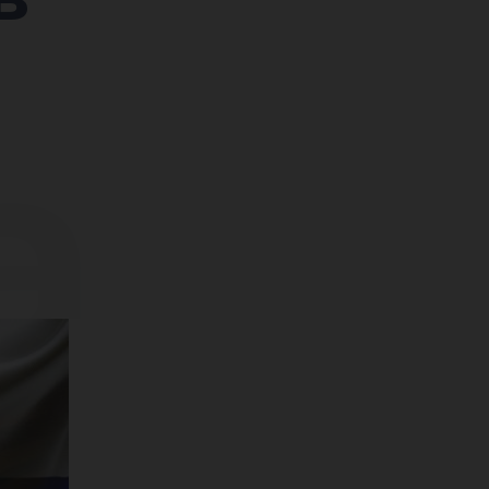
а
ает