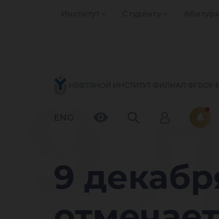
Институт
Студенту
Абитур
9 
ENG
9 декабр
отмечает