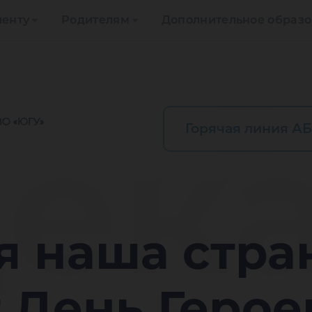
иенту
Родителям
Дополнительное образ
дек
Горячая линия АБ
я наша стра
 День Герое