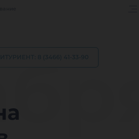
ование
абр
ИТУРИЕНТ: 8 (3466) 41-33-90
на
в