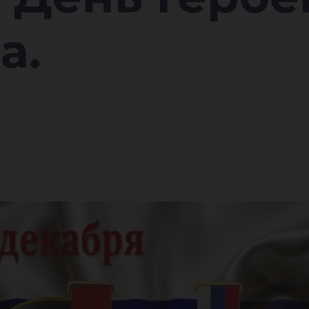
ша
а.
ран
меч