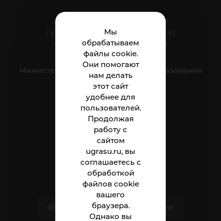
г. Нижневартовск, ул. Мира, 37
Мы
Приёмная: тел.: +7 (3466) 41-44-90
обрабатываем
e-mail:
nnt.direktor@ugrasu.ru
файлы cookie.
Они помогают
Министерство науки и высшего образования
нам делать
Российской Федерации
этот сайт
удобнее для
пользователей.
Институт
Продолжая
Абитуриенту
работу с
сайтом
Студенту
ugrasu.ru, вы
соглашаетесь с
Сотруднику
обработкой
файлов cookie
вашего
браузера.
Версия для слабовидящих
Однако вы