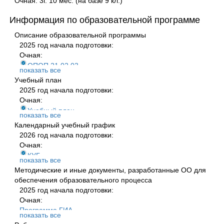
Очная: 3г. 10 мес. (на базе 9 кл.)
Информация по образовательной программе
Описание образовательной программы
2025 год начала подготовки:
Очная:
ОПОП 21.02.03
показать все
2024 год начала подготовки:
Учебный план
Очная:
2025 год начала подготовки:
ОПОП 21.02.03
Очная:
По всем годам:
Учебный план
показать все
Очная:
2024 год начала подготовки:
Календарный учебный график
ОПОП 21.02.03 очное 2023
Очная:
2026 год начала подготовки:
ОПОП 21.02.03 очное 2022
Учебный план
Очная:
ППССЗ 21.02.03 очное 2021г
2023 год начала подготовки:
КУГ
ППССЗ 21.02.03 очное 2020г
показать все
Очная:
2025 год начала подготовки:
Методические и иные документы, разработанные ОО для
Учебный план
Очная:
обеспечения образовательного процесса
2022 год начала подготовки:
КУГ
2025 год начала подготовки:
Очная:
2024 год начала подготовки:
Очная:
Учебный план
Очная:
Программа ГИА
2021 год начала подготовки:
показать все
КУГ 2024-2025
2024 год начала подготовки:
Очная: